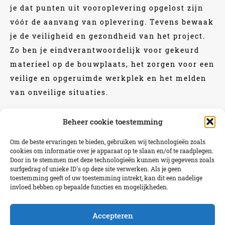
je dat punten uit vooroplevering opgelost zijn
vóór de aanvang van oplevering. Tevens bewaak
je de veiligheid en gezondheid van het project.
Zo ben je eindverantwoordelijk voor gekeurd
materieel op de bouwplaats, het zorgen voor een
veilige en opgeruimde werkplek en het melden
van onveilige situaties.
Beheer cookie toestemming
FUNCTIE-EISEN
Om de beste ervaringen te bieden, gebruiken wij technologieën zoals
cookies om informatie over je apparaat op te slaan en/of te raadplegen.
Minimaal MBO werk- en denkniveau.
Door in te stemmen met deze technologieën kunnen wij gegevens zoals
5 jaar ervaring als Timmerman 1.
surfgedrag of unieke ID's op deze site verwerken. Als je geen
toestemming geeft of uw toestemming intrekt, kan dit een nadelige
Sterk in plannen en organiseren.
invloed hebben op bepaalde functies en mogelijkheden.
Goede communicatieve vaardigheden.
Accepteren